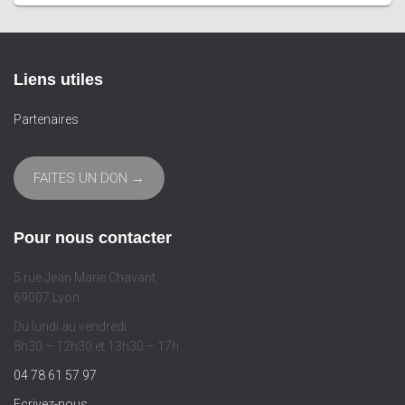
Liens utiles
Partenaires
FAITES UN DON →
Pour nous contacter
5 rue Jean Marie Chavant,
69007 Lyon
Du lundi au vendredi :
8h30 – 12h30 et 13h30 – 17h
04 78 61 57 97
Ecrivez-nous