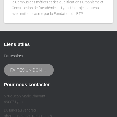
le Campus des métiers et des qualifications Urbanisme et
Construction de l’académie de Lyon. Un projet soutenu
avec enthousiasme par la Fondation du BTP.
Liens utiles
Partenaires
FAITES UN DON →
Pour nous contacter
5 rue Jean Marie Chavant,
69007 Lyon
Du lundi au vendredi :
8h30 – 12h30 et 13h30 – 17h