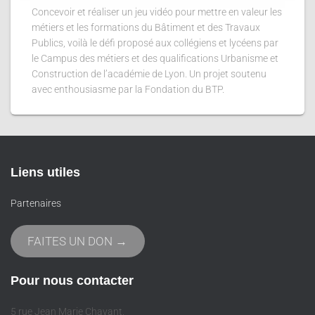
Concevoir et réaliser un jeu vidéo pour mettre en valeur les
métiers et les formations du Bâtiment et des Travaux
Publics, voilà le défi proposé aux collégiens et lycéens par
le Campus des métiers et des qualifications Urbanisme et
Construction de l’académie de Lyon. Un projet soutenu
avec enthousiasme par la Fondation du BTP.
Liens utiles
Partenaires
FAITES UN DON →
Pour nous contacter
5 rue Jean Marie Chavant,